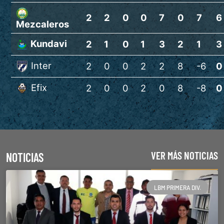
2
2
0
0
7
0
7
6
Mezcaleros
Kundavi
2
1
0
1
3
2
1
3
Inter
2
0
0
2
2
8
-6
0
Efix
2
0
0
2
0
8
-8
0
VER MÁS NOTICIAS
NOTICIAS
LBM PRIMERA DIV.