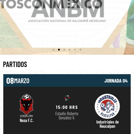
PARTIDOS
08
MARZO
JORNADA 04
15:00 HRS
Estadio Roberto
González V.
Neza F.C.
Industriales de
Naucalpan