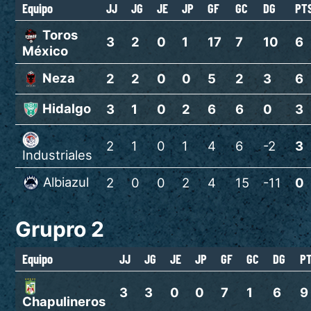
Equipo
JJ
JG
JE
JP
GF
GC
DG
PT
Toros
3
2
0
1
17
7
10
6
México
Neza
2
2
0
0
5
2
3
6
Hidalgo
3
1
0
2
6
6
0
3
2
1
0
1
4
6
-2
3
Industriales
Albiazul
2
0
0
2
4
15
-11
0
Grupro 2
Equipo
JJ
JG
JE
JP
GF
GC
DG
P
3
3
0
0
7
1
6
9
Chapulineros