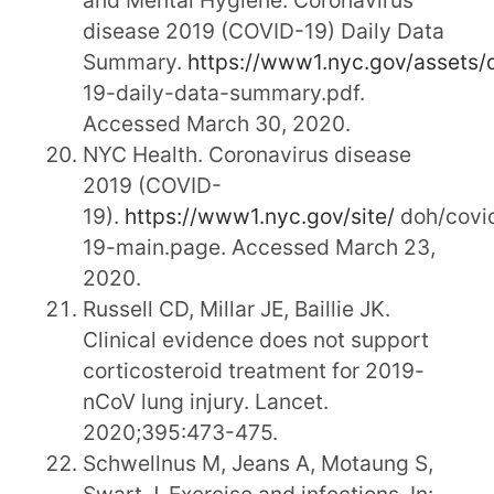
disease 2019 (COVID-19) Daily Data
Summary.
https://www1.nyc.gov/assets/
19-daily-data-summary.pdf.
Accessed March 30, 2020.
NYC Health. Coronavirus disease
2019 (COVID-
19).
https://www1.nyc.gov/site/
doh/covi
19-main.page. Accessed March 23,
2020.
Russell CD, Millar JE, Baillie JK.
Clinical evidence does not support
corticosteroid treatment for 2019-
nCoV lung injury. Lancet.
2020;395:473-475.
Schwellnus M, Jeans A, Motaung S,
Swart J. Exercise and infections. In: