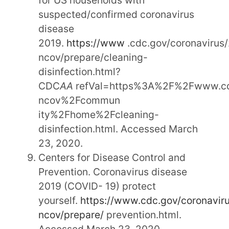
suspected/confirmed coronavirus
disease
2019.
https://www
.cdc.gov/coronavirus
ncov/prepare/cleaning-
disinfection.html?
CDC
AA
refVal=https%3A%2F%2Fwww.cd
ncov%2Fcommun
ity%2Fhome%2Fcleaning-
disinfection.html. Accessed March
23, 2020.
Centers for Disease Control and
Prevention. Coronavirus disease
2019 (COVID- 19) protect
yourself.
https://www.cdc.gov/coronavir
ncov/prepare/
prevention.html.
Accessed March 23, 2020.