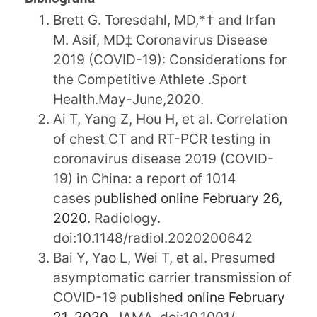
Brett G. Toresdahl, MD,*† and Irfan
M. Asif, MD‡ Coronavirus Disease
2019 (COVID-19): Considerations for
the Competitive Athlete .Sport
Health.May-June,2020.
Ai T, Yang Z, Hou H, et al. Correlation
of chest CT and RT-PCR testing in
coronavirus disease 2019 (COVID-
19) in China: a report of 1014
cases
published online February 26,
2020
. Radiology.
doi:10.1148/radiol.2020200642
Bai Y, Yao L, Wei T, et al. Presumed
asymptomatic carrier transmission of
COVID-19
published online February
21, 2020
. JAMA. doi:10.1001/