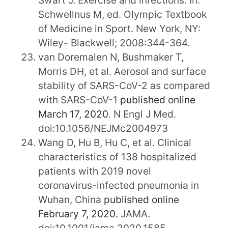
Schwellnus M, ed. Olympic Textbook
of Medicine in Sport. New York, NY:
Wiley- Blackwell; 2008:344-364.
van Doremalen N, Bushmaker T,
Morris DH, et al. Aerosol and surface
stability of SARS-CoV-2 as compared
with SARS-CoV-1
published online
March 17, 2020
. N Engl J Med.
doi:10.1056/NEJMc2004973
Wang D, Hu B, Hu C, et al. Clinical
characteristics of 138 hospitalized
patients with 2019 novel
coronavirus-infected pneumonia in
Wuhan, China
published online
February 7, 2020
. JAMA.
doi:10.1001/jama.2020.1585